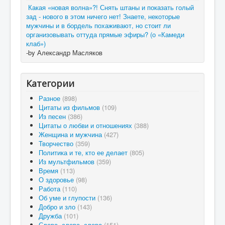
Какая «новая волна»?! Снять штаны и показать голый
зад - нового в этом ничего нет! Знаете, некоторые
мужчины и в бордель похаживают, но стоит ли
организовывать оттуда прямые эфиры? (о «Камеди
клаб»)
-by Александр Масляков
Категории
Разное
(898)
Цитаты из фильмов
(109)
Из песен
(386)
Цитаты о любви и отношениях
(388)
Женщина и мужчина
(427)
Творчество
(359)
Политика и те, кто ее делает
(805)
Из мультфильмов
(359)
Время
(113)
О здоровье
(98)
Работа
(110)
Об уме и глупости
(136)
Добро и зло
(143)
Дружба
(101)
Слова, слова, слова
(151)