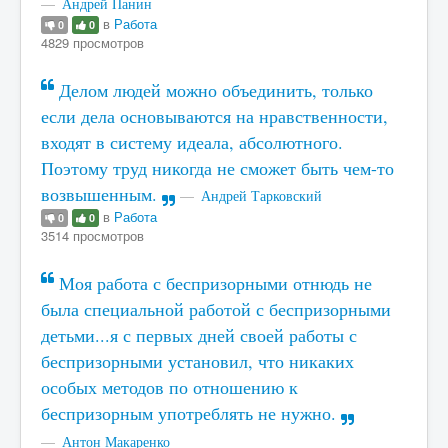
Андрей Панин
в
Работа
0
0
4829 просмотров
Делом людей можно объединить, только
если дела основываются на нравственности,
входят в систему идеала, абсолютного.
Поэтому труд никогда не сможет быть чем-то
возвышенным.
Андрей Тарковский
в
Работа
0
0
3514 просмотров
Моя работа с беспризорными отнюдь не
была специальной работой с беспризорными
детьми...я с первых дней своей работы с
беспризорными установил, что никаких
особых методов по отношению к
беспризорным употреблять не нужно.
Антон Макаренко