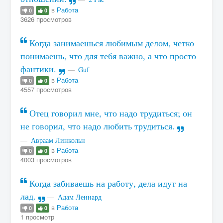
в
Работа
0
0
3626 просмотров
Когда занимаешься любимым делом, четко
понимаешь, что для тебя важно, а что просто
фантики.
Guf
в
Работа
0
0
4557 просмотров
Отец говорил мне, что надо трудиться; он
не говорил, что надо любить трудиться.
Авраам Линкольн
в
Работа
0
0
4003 просмотров
Когда забиваешь на работу, дела идут на
лад.
Адам Леннард
в
Работа
0
0
1 просмотр