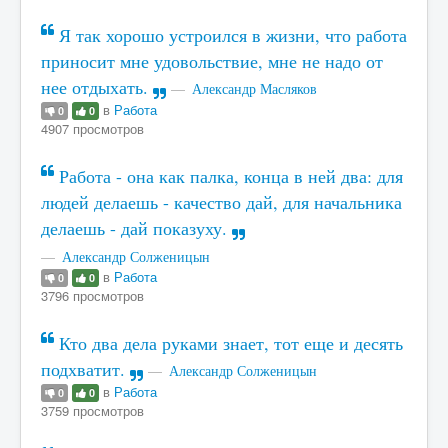
Я так хорошо устроился в жизни, что работа
приносит мне удовольствие, мне не надо от
нее отдыхать.
Александр Масляков
в
Работа
0
0
4907 просмотров
Работа - она как палка, конца в ней два: для
людей делаешь - качество дай, для начальника
делаешь - дай показуху.
Александр Солженицын
в
Работа
0
0
3796 просмотров
Кто два дела руками знает, тот еще и десять
подхватит.
Александр Солженицын
в
Работа
0
0
3759 просмотров