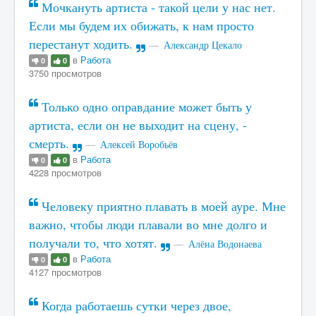
Мочкануть артиста - такой цели у нас нет.
Если мы будем их обижать, к нам просто
перестанут ходить.
Александр Цекало
в
Работа
0
0
3750 просмотров
Только одно оправдание может быть у
артиста, если он не выходит на сцену, -
смерть.
Алексей Воробьёв
в
Работа
0
0
4228 просмотров
Человеку приятно плавать в моей ауре. Мне
важно, чтобы люди плавали во мне долго и
получали то, что хотят.
Алёна Водонаева
в
Работа
0
0
4127 просмотров
Когда работаешь сутки через двое,