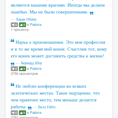
являются вашими врагами. Иногда мы делаем
ошибки. Мы не были совершенными.
Барак Обама
в
Работа
0
0
1 просмотр
Наука о произношении. Это моя профессия
и в то же время мой конек. Счастлив тот, кому
его конек может доставить средства к жизни!
Бернард Шоу
в
Работа
0
0
3756 просмотров
Не люблю конференции во всяких
экзотических местах. Такое ощущение, что
чем приятнее место, тем меньше делается
работы.
Билл Гейтс
в
Работа
0
0
3782 просмотров