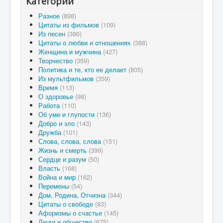
Категории
Разное
(898)
Цитаты из фильмов
(109)
Из песен
(386)
Цитаты о любви и отношениях
(388)
Женщина и мужчина
(427)
Творчество
(359)
Политика и те, кто ее делает
(805)
Из мультфильмов
(359)
Время
(113)
О здоровье
(98)
Работа
(110)
Об уме и глупости
(136)
Добро и зло
(143)
Дружба
(101)
Слова, слова, слова
(151)
Жизнь и смерть
(399)
Сердце и разум
(50)
Власть
(168)
Война и мир
(162)
Перемены
(54)
Дом, Родина, Отчизна
(344)
Цитаты о свободе
(83)
Афоризмы о счастье
(145)
Люди и общество
(675)