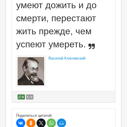
умеют дожить и до
смерти, перестают
жить прежде, чем
успеют умереть.
Василий Ключевский
0
0
В избранное
Поделиться цитатой: