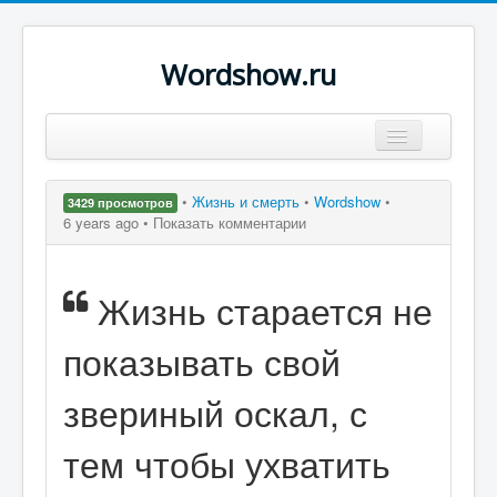
Wordshow.ru
Цитаты
•
Жизнь и смерть
•
Wordshow
•
3429 просмотров
Популярные цитаты
6 years ago •
Показать комментарии
Авторы
Жизнь старается не
Поиск
показывать свой
звериный оскал, с
тем чтобы ухватить