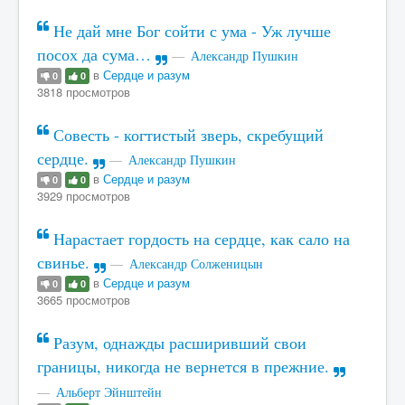
Не дай мне Бог сойти с ума - Уж лучше
посох да сума…
Александр Пушкин
в
Сердце и разум
0
0
3818 просмотров
Совесть - когтистый зверь, скребущий
сердце.
Александр Пушкин
в
Сердце и разум
0
0
3929 просмотров
Нарастает гордость на сердце, как сало на
свинье.
Александр Солженицын
в
Сердце и разум
0
0
3665 просмотров
Разум, однажды расширивший свои
границы, никогда не вернется в прежние.
Альберт Эйнштейн