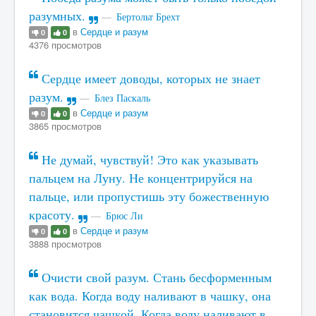
разумных.
Бертольт Брехт
в
Сердце и разум
0
0
4376 просмотров
Сердце имеет доводы, которых не знает
разум.
Блез Паскаль
в
Сердце и разум
0
0
3865 просмотров
Не думай, чувствуй! Это как указывать
пальцем на Луну. Не концентрируйся на
пальце, или пропустишь эту божественную
красоту.
Брюс Ли
в
Сердце и разум
0
0
3888 просмотров
Очисти свой разум. Стань бесформенным
как вода. Когда воду наливают в чашку, она
становится чашкой. Когда воду наливают в