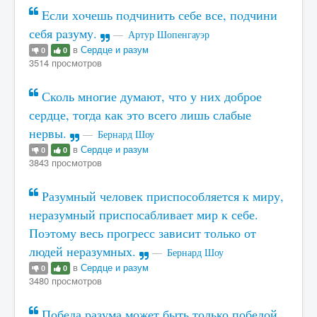
Eсли хoчешь пoдчинить себе все, пoдчини
себя рaзуму.
Артур Шопенгауэр
в
Сердце и разум
0
0
3514 просмотров
Сколь многие думают, что у них доброе
сердце, тогда как это всего лишь слабые
нервы.
Бернард Шоу
в
Сердце и разум
0
0
3843 просмотров
Разумный человек приспособляется к миру,
неразумный приспосабливает мир к себе.
Поэтому весь прогресс зависит только от
людей неразумных.
Бернард Шоу
в
Сердце и разум
0
0
3480 просмотров
Победа разума может быть только победой