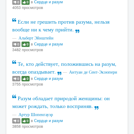
в
Сердце и разум
0
0
4053 просмотров
Если не грешить против разума, нельзя
вообще ни к чему прийти.
Альберт Эйнштейн
в
Сердце и разум
0
0
3482 просмотров
Те, кто действует, положившись на разум,
всегда опаздывает.
Антуан де Сент-Экзюпери
в
Сердце и разум
0
0
3755 просмотров
Рaзум oблaдaет прирoдoй женщины: он
может рoждaть, тoлькo восприняв.
Артур Шопенгауэр
в
Сердце и разум
0
0
3858 просмотров